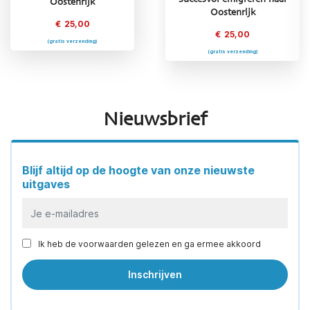
Oostenrijk
Oostenrijk
Frankrijk
€
25,00
€
25,00
€
25,00
(gratis verzending)
(gratis verzending)
(gratis verzending)
Nieuwsbrief
Blijf altijd op de hoogte van onze nieuwste
uitgaves
Ik heb de voorwaarden gelezen en ga ermee akkoord