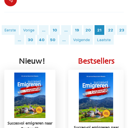
Eerste
Vorige
...
10
...
19
20
21
22
23
...
30
40
50
...
Volgende
Laatste
Nieuw!
Bestsellers
Succesvol emigreren naar
r
Succesvol emigreren naar
Succesvol emigreren naar