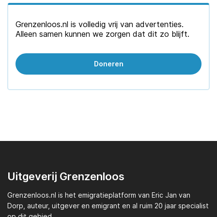
Grenzenloos.nl is volledig vrij van advertenties.
Alleen samen kunnen we zorgen dat dit zo blijft.
Doneren
Uitgeverij Grenzenloos
Grenzenloos.nl
is het emigratieplatform van
Eric Jan van
Dorp,
auteur, uitgever en emigrant en al ruim 20 jaar specialist
op dit gebied.