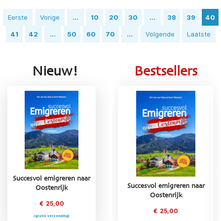
Eerste
Vorige
...
10
20
30
...
38
39
40
41
42
...
50
60
70
...
Volgende
Laatste
Nieuw!
Bestsellers
Succesvol emigreren naar
Succesvol emigreren naar
Succesvol emigreren naar
Oostenrijk
Oostenrijk
Frankrijk
€
25,00
€
25,00
€
25,00
(gratis verzending)