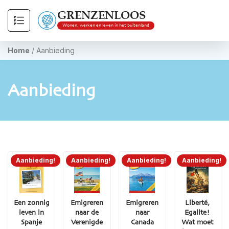
GRENZENLOOS
Wonen, werken en leven in het buitenland
Home
/
Aanbieding
Aanbieding
Aanbieding!
Aanbieding!
Aanbieding!
Aanbieding!
Een zonnig
Emigreren
Emigreren
Liberté,
leven in
naar de
naar
Egalite!
Spanje
Verenigde
Canada
Wat moet