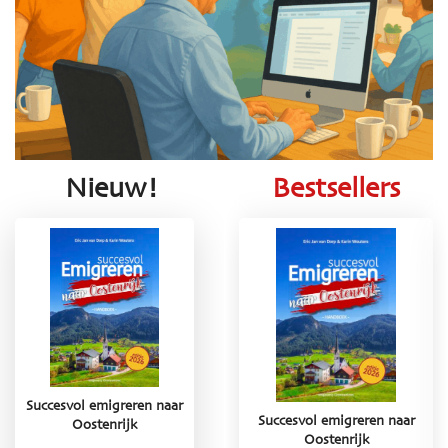
Nieuw!
Bestsellers
Succesvol emigreren naar
Succesvol emigreren naar
Succesvol emigreren naar
Oostenrijk
Griekenland
Oostenrijk