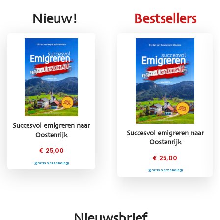
Nieuw!
Bestsellers
Succesvol emigreren naar
Succesvol emigreren naar
Succesvol emigreren naar
Oostenrijk
Oostenrijk
Frankrijk
€
25,00
€
25,00
€
25,00
(gratis verzending)
(gratis verzending)
(gratis verzending)
Nieuwsbrief