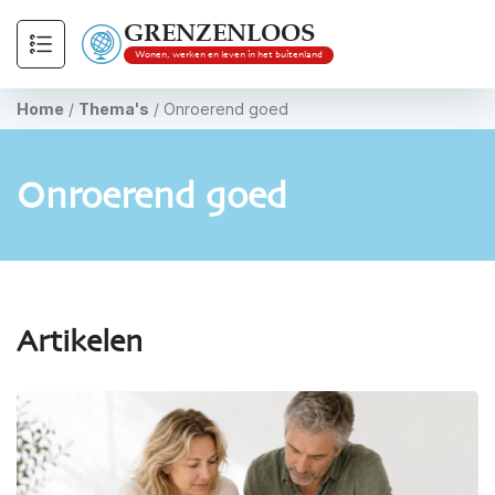
GRENZENLOOS
Wonen, werken en leven in het buitenland
Home
/
Thema's
/
Onroerend goed
Onroerend goed
Artikelen