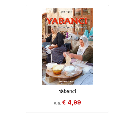
Yabanci
€
4,99
v.a.