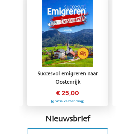
 naar
Succesvol emigreren naar
Succ
Oostenrijk
€
25,00
(gratis verzending)
Nieuwsbrief