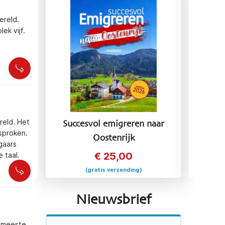
ereld.
ek vijf.
reld. Het
 naar
Succesvol emigreren naar
Succ
esproken.
Oostenrijk
gaars
€
25,00
 taal.
(gratis verzending)
Nieuwsbrief
e meeste