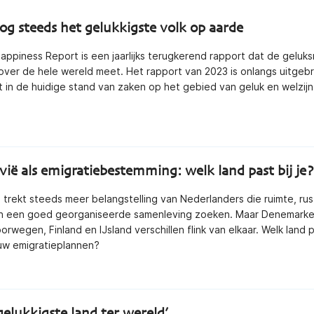
og steeds het gelukkigste volk op aarde
appiness Report is een jaarlijks terugkerend rapport dat de geluk
over de hele wereld meet. Het rapport van 2023 is onlangs uitgeb
ht in de huidige stand van zaken op het gebied van geluk en welzijn
vië als emigratiebestemming: welk land past bij je?
 trekt steeds meer belangstelling van Nederlanders die ruimte, rus
 en een goed georganiseerde samenleving zoeken. Maar Denemarke
rwegen, Finland en IJsland verschillen flink van elkaar. Welk land 
ouw emigratieplannen?
gelukkigste land ter wereld’