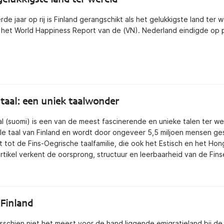
rde jaar op rij is Finland gerangschikt als het gelukkigste land ter w
n het World Happiness Report van de (VN). Nederland eindigde op pl
 taal: een uniek taalwonder
al (suomi) is een van de meest fascinerende en unieke talen ter we
ccesvol emigreren naar Italië
Succesvol emigreren
iële taal van Finland en wordt door ongeveer 5,5 miljoen mensen g
Griekenland
€
25,00
t tot de Fins-Oegrische taalfamilie, die ook het Estisch en het Hon
€
25,00
artikel verkent de oorsprong, structuur en leerbaarheid van de Finse
(gratis verzending)
(gratis verzending)
 Finland
misschien niet het meest voor de hand liggende emigratieland bij d