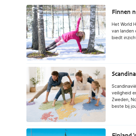
Finnen n
Het World H
van landen 
biedt inzic
Scandina
Scandinavië
veiligheid
Zweden, Noo
beste bij j
Finland ‘