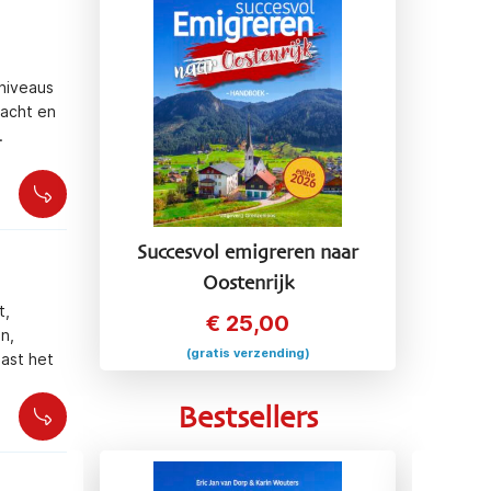
sniveaus
racht en
.
Succesvol emigreren naar
Oostenrijk
t,
€
25,00
n,
(gratis verzending)
past het
Bestsellers