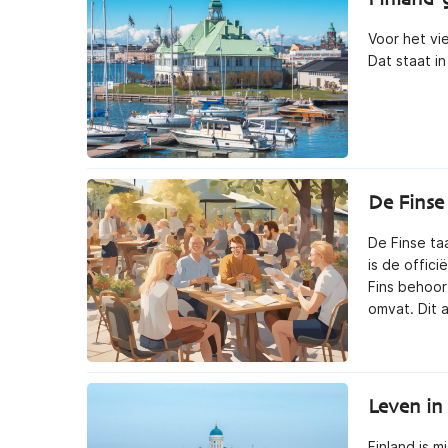
Voor het vie
Dat staat i
De Finse
De Finse ta
reren naar
Succesvol Emigreren naar
Su
is de offic
ijk
Spanje
Fins behoor
00
€
25,00
omvat. Dit 
ending)
(gratis verzending)
Leven in
Finland is 