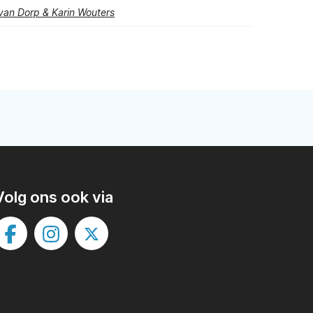
 van Dorp & Karin Wouters
Volg ons ook via