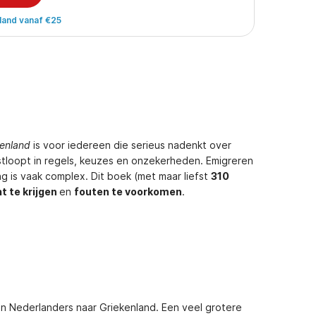
land vanaf €25
kenland
is voor iedereen die serieus nadenkt over
stloopt in regels, keuzes en onzekerheden. Emigreren
ing is vaak complex. Dit boek (met maar liefst
310
t te krijgen
en
fouten te voorkomen
.
en Nederlanders naar Griekenland. Een veel grotere