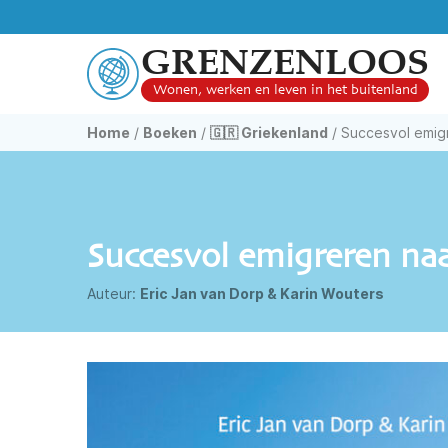
GRENZENLOOS
Wonen, werken en leven in het buitenland
Home
/
Boeken
/
🇬🇷 Griekenland
/
Succesvol emig
Succesvol emigreren na
Auteur:
Eric Jan van Dorp & Karin Wouters