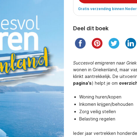
Gratis verzending binnen Neder
Deel dit boek
Succesvol emigreren naar Grie
wonen in Griekenland, maar va
klinkt aantrekkelijk. De uitvoer
pagina’s
) helpt je om
overzich
Woning huren/kopen
Inkomen krijgen/behouden
Zorg veilig stellen
Belasting regelen
Ieder jaar vertrekken honderd