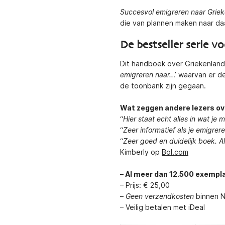
Succesvol emigreren naar Grie
die van plannen maken naar daa
De bestseller serie v
Dit handboek over Griekenland 
emigreren naar..
.’ waarvan er 
de toonbank zijn gegaan.
Wat zeggen andere lezers ov
“
Hier staat echt alles in wat je 
“
Zeer informatief als je emigre
“
Zeer goed en duidelijk boek. 
Kimberly op
Bol.com
– Al meer dan 12.500 exempl
– Prijs: € 25,00
–
Geen verzendkosten
binnen N
– Veilig betalen met iDeal