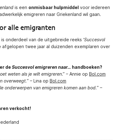
kenland
is een
onmisbaar hulpmiddel
voor iedereen
dwerkelijk emigreren naar Griekenland wil gaan.
oor alle emigranten
is onderdeel van de uitgebreide reeks ‘
Succesvol
de afgelopen twee jaar al duizenden exemplaren over
er de
Succesvol emigreren naar…
handboeken?
moet weten als je wilt emigreren
.” – Annie op
Bol.com
ren overweegt.
” – Lina op
Bol.com
Alle onderwerpen van emigreren komen aan bod.
” –
aren verkocht!
ederland