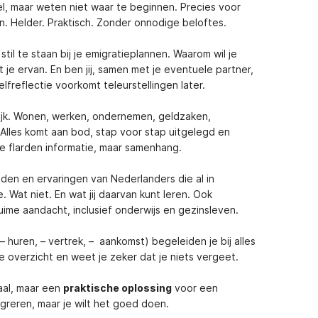
wel, maar weten niet waar te beginnen. Precies voor
. Helder. Praktisch. Zonder onnodige beloftes.
il te staan bij je emigratieplannen. Waarom wil je
je ervan. En ben jij, samen met je eventuele partner,
lfreflectie voorkomt teleurstellingen later.
ktijk. Wonen, werken, ondernemen, geldzaken,
 Alles komt aan bod, stap voor stap uitgelegd en
 flarden informatie, maar samenhang.
den en ervaringen van Nederlanders die al in
 Wat niet. En wat jij daarvan kunt leren. Ook
uime aandacht, inclusief onderwijs en gezinsleven.
– huren, – vertrek, – aankomst) begeleiden je bij alles
e overzicht en weet je zeker dat je niets vergeet.
haal, maar een
praktische oplossing
voor een
greren, maar je wilt het goed doen.