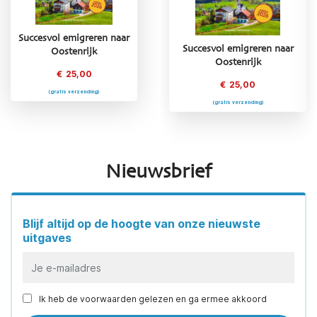
Succesvol emigreren naar
Succesvol emigreren naar
Succesvol emigreren naar
Oostenrijk
Griekenland
Oostenrijk
€
25,00
€
25,00
€
25,00
(gratis verzending)
(gratis verzending)
(gratis verzending)
Nieuwsbrief
Blijf altijd op de hoogte van onze nieuwste
uitgaves
Ik heb de voorwaarden gelezen en ga ermee akkoord