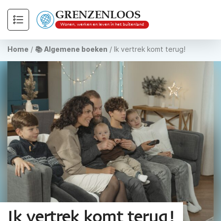
GRENZENLOOS
Wonen, werken en leven in het buitenland
Home
/
📚 Algemene boeken
/
Ik vertrek komt terug!
Ik vertrek komt terug!