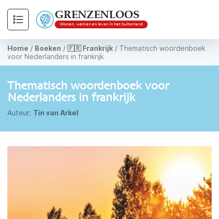
GRENZENLOOS
Wonen, werken en leven in het buitenland
Home
/
Boeken
/
🇫🇷 Frankrijk
/
Thematisch woordenboek
voor Nederlanders in frankrijk
Thematisch woordenboek voor
Nederlanders in frankrijk
Auteur:
Tin van Arkel