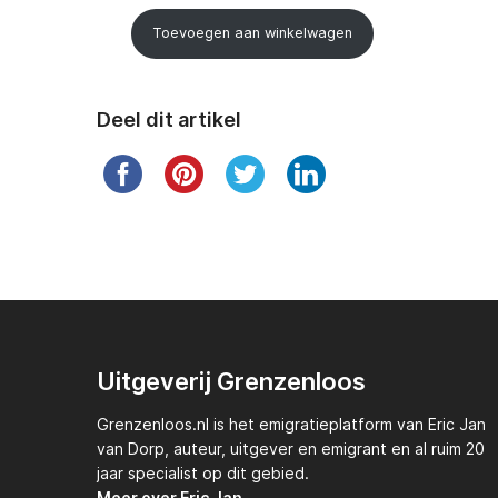
Toevoegen aan winkelwagen
Deel dit artikel
Uitgeverij Grenzenloos
Grenzenloos.nl
is het emigratieplatform van
Eric Jan
van Dorp,
auteur, uitgever en emigrant en al ruim 20
jaar specialist op dit gebied.
Meer over Eric Jan.