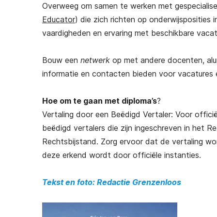
Overweeg om samen te werken met gespecialis
Succesvol emigreren naar
Educator
) die zich richten op onderwijsposities 
Frankrijk
vaardigheden en ervaring met beschikbare vacat
€
25,00
(gratis verzending)
Bouw een
netwerk
op met andere docenten, alumn
informatie en contacten bieden voor vacatures en
Hoe om te gaan met diploma’s
?
Vertaling door een Beëdigd Vertaler: Voor officiël
beëdigd vertalers die zijn ingeschreven in het R
Rechtsbijstand. Zorg ervoor dat de vertaling w
deze erkend wordt door officiële instanties.
Tekst en foto: Redactie Grenzenloos