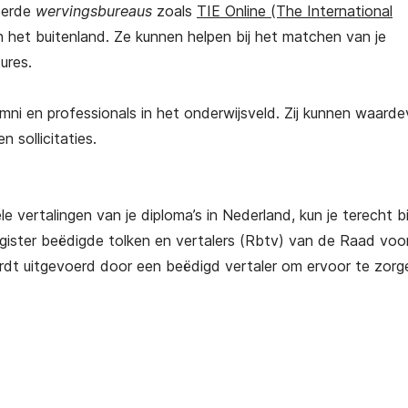
eerde
wervingsbureaus
zoals
TIE Online (The International
Succesvol Emigreren naar
Succesvol emigreren na
in het buitenland. Ze kunnen helpen bij het matchen van je
Spanje
€
25,00
ures.
€
25,00
(gratis verzending
(gratis verzending)
i en professionals in het onderwijsveld. Zij kunnen waarde
 sollicitaties.
e vertalingen van je diploma’s in Nederland, kun je terecht bi
egister beëdigde tolken en vertalers (Rbtv) van de Raad voo
ordt uitgevoerd door een beëdigd vertaler om ervoor te zorg