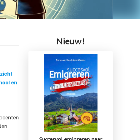
Nieuw!
rzicht
hool en
docenten
den
Succesvol emigreren naar