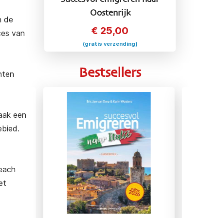
Oostenrijk
n de
€
25,00
ces van
(gratis verzending)
Bestsellers
nten
vaak een
ebied.
each
et