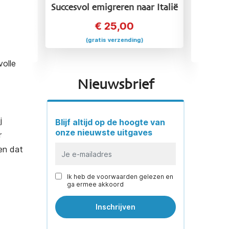
ar Italië
Succesvol emigreren naar
Suc
Griekenland
€
25,00
)
(gratis verzending)
volle
Nieuwsbrief
j
Blijf altijd op de hoogte van
onze nieuwste uitgaves
r
en dat
Ik heb de voorwaarden gelezen en
ga ermee akkoord