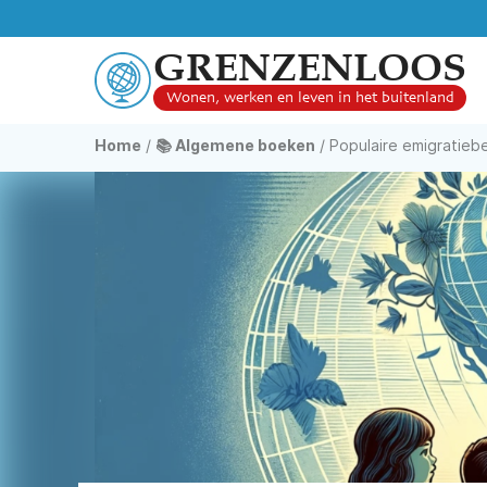
GRENZENLOOS
Wonen, werken en leven in het buitenland
Home
/
📚 Algemene boeken
/
Populaire emigratie