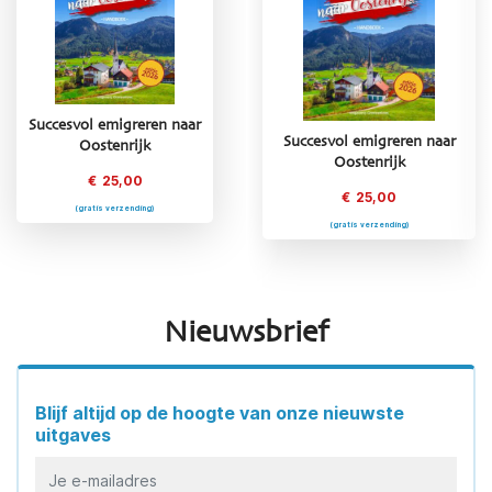
Succesvol emigreren naar
Succesvol emigreren naar
Succesvol emigreren naar
Oostenrijk
Griekenland
Oostenrijk
€
25,00
€
25,00
€
25,00
(gratis verzending)
(gratis verzending)
(gratis verzending)
Nieuwsbrief
Blijf altijd op de hoogte van onze nieuwste
uitgaves