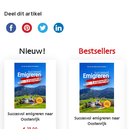
Deel dit artikel
Nieuw!
Bestsellers
Succesvol emigreren naar
Succesvol emigreren naar
Succesvol emigreren naar
Oostenrijk
Griekenland
Oostenrijk
€
25,00