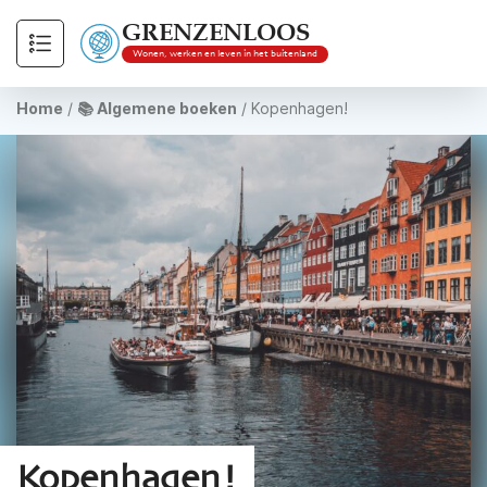
GRENZENLOOS
Wonen, werken en leven in het buitenland
Home
/
📚 Algemene boeken
/
Kopenhagen!
Kopenhagen!