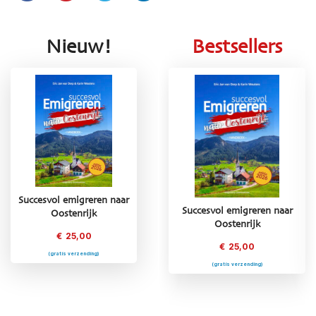
Nieuw!
Bestsellers
Succesvol emigreren naar
Succesvol emigreren naar
Succesvol emigreren naar
Oostenrijk
Griekenland
Oostenrijk
€
25,00
€
25,00
€
25,00
(gratis verzending)
(gratis verzending)
(gratis verzending)