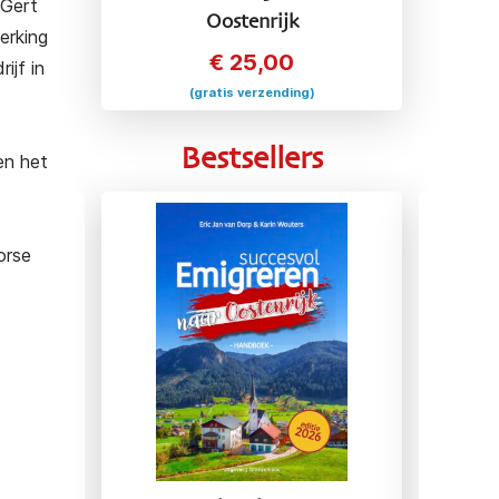
 Gert
Oostenrijk
erking
€
25,00
ijf in
(gratis verzending)
Bestsellers
en het
orse