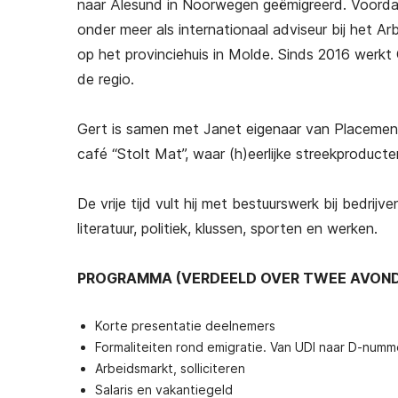
naar Ålesund in Noorwegen geëmigreerd. Voordat
onder meer als internationaal adviseur bij het A
op het provinciehuis in Molde. Sinds 2016 werkt G
de regio.
Gert is samen met Janet eigenaar van Placement
café “Stolt Mat”, waar (h)eerlijke streekproduc
De vrije tijd vult hij met bestuurswerk bij bedrij
literatuur, politiek, klussen, sporten en werken.
PROGRAMMA (VERDEELD OVER TWEE AVON
Korte presentatie deelnemers
Formaliteiten rond emigratie. Van UDI naar D-numm
Arbeidsmarkt, solliciteren
Salaris en vakantiegeld