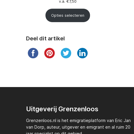
v.a.
€
7,50
Opties selecteren
Deel dit artikel
Uitgeverij Grenzenloos
Grenzenloos.nl
is het emigratieplatform van
Eric Jan
van Dorp,
auteur, uitgever en emigrant en al ruim 20
jaar specialist op dit gebied.