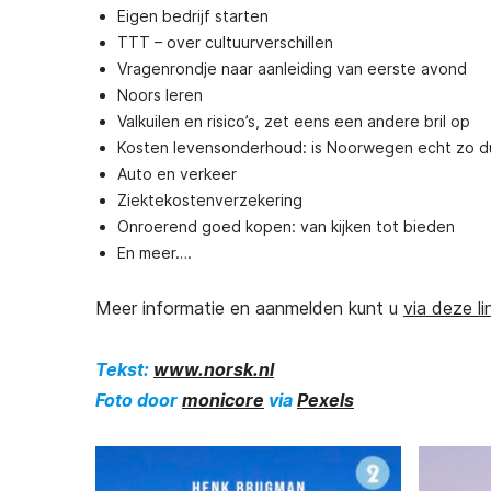
reren naar
Succesvol Emigreren naar
Su
Eigen bedrijf starten
ijk
Spanje
TTT – over cultuurverschillen
Vragenrondje naar aanleiding van eerste avond
00
€
25,00
Noors leren
ending)
(gratis verzending)
Valkuilen en risico’s, zet eens een andere bril op
Kosten levensonderhoud: is Noorwegen echt zo d
Auto en verkeer
Ziektekostenverzekering
Onroerend goed kopen: van kijken tot bieden
En meer….
Meer informatie en aanmelden kunt u
via deze li
Tekst:
www.norsk.nl
Foto door
monicore
via
Pexels