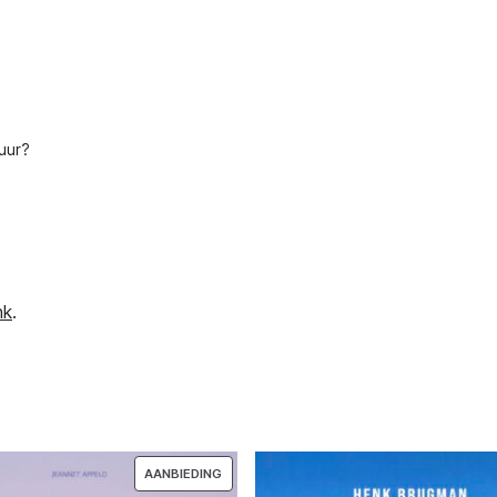
ccesvol emigreren naar Italië
Succesvol emigreren
Griekenland
€
25,00
€
25,00
(gratis verzending)
(gratis verzending)
uur?
nk
.
PRODUCT
AANBIEDING