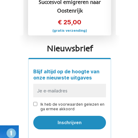
 naar
Succesvol emigreren naar
Succ
Oostenrijk
€
25,00
(gratis verzending)
Nieuwsbrief
Blijf altijd op de hoogte van
onze nieuwste uitgaves
Ik heb de voorwaarden gelezen en
ga ermee akkoord