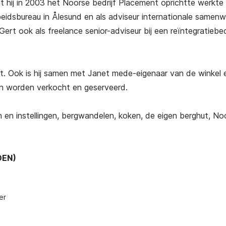
 hij in 2003 het Noorse bedrijf Placement oprichtte werkte
rbeidsbureau in Ålesund en als adviseur internationale samenw
ert ook als freelance senior-adviseur bij een reïntegratiebedr
. Ook is hij samen met Janet mede-eigenaar van de winkel 
ten worden verkocht en geserveerd.
ven en instellingen, bergwandelen, koken, de eigen berghut, No
DEN)
er