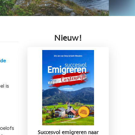
Nieuw!
 de
l is
Roelofs
Succesvol emigreren naar