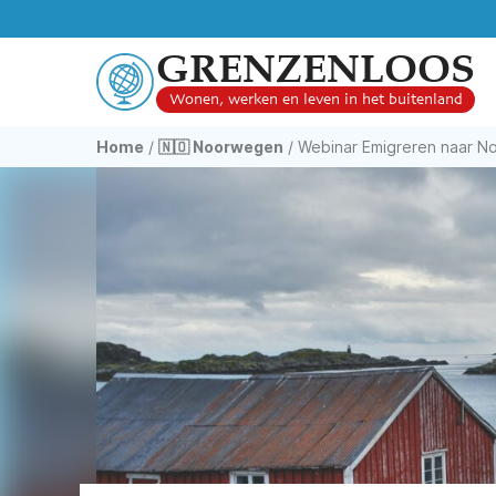
GRENZENLOOS
Wonen, werken en leven in het buitenland
Home
/
🇳🇴 Noorwegen
/
Webinar Emigreren naar 