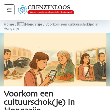
GRENZENLOOS
Wonen, werken en leven in het buitenland
Home
/
🇭🇺 Hongarije
/
Voorkom een cultuurschok(je) in
Hongarije
Voorkom een
cultuurschok(je) in