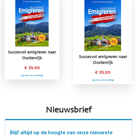
Succesvol emigreren naar
Succesvol emigreren naar
Succesvol emigreren naar
Oostenrijk
Griekenland
Oostenrijk
€
25,00
€
25,00
€
25,00
(gratis verzending)
(gratis verzending)
(gratis verzending)
Nieuwsbrief
Blijf altijd op de hoogte van onze nieuwste