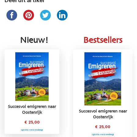
Deel dit artikel
Nieuw!
Bestsellers
Succesvol emigreren naar
Succesvol emigreren naar
Succesvol emigreren naar
Oostenrijk
Griekenland
Oostenrijk
€
25,00
€
25,00
€
25,00
(gratis verzending)
(gratis verzending)
(gratis verzending)