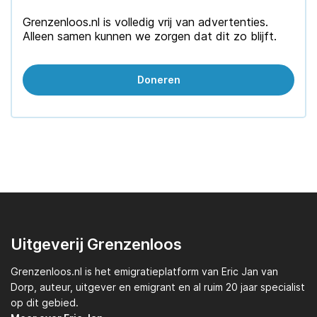
Grenzenloos.nl is volledig vrij van advertenties.
Alleen samen kunnen we zorgen dat dit zo blijft.
Doneren
Uitgeverij Grenzenloos
Grenzenloos.nl
is het emigratieplatform van
Eric Jan van
Dorp,
auteur, uitgever en emigrant en al ruim 20 jaar specialist
op dit gebied.