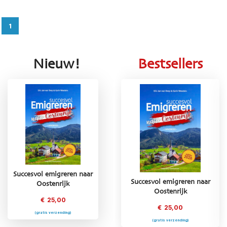
1
Nieuw!
Bestsellers
Succesvol emigreren naar
Succesvol emigreren naar
Succesvol emigreren naar
Oostenrijk
Griekenland
Oostenrijk
€
25,00
€
25,00
€
25,00
(gratis verzending)
(gratis verzending)
(gratis verzending)