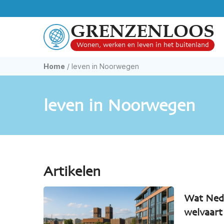
GRENZENLOOS
Wonen, werken en leven in het buitenland
Home
/
leven in Noorwegen
leven in Noorwegen
Artikelen
Wat Nede
welvaart