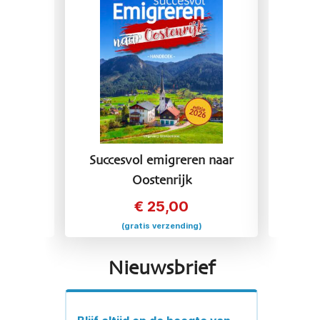
 naar
Succesvol emigreren naar
Succ
Oostenrijk
€
25,00
(gratis verzending)
Nieuwsbrief