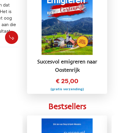
n dat
Het is
et oog
 aan die
ultaat
Succesvol emigreren naar
Oostenrijk
€
25,00
(gratis verzending)
Bestsellers