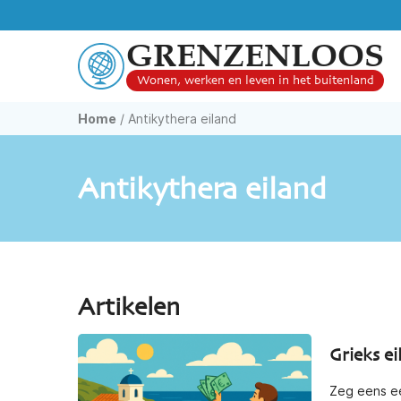
GRENZENLOOS
Wonen, werken en leven in het buitenland
Home
/
Antikythera eiland
Antikythera eiland
Artikelen
Grieks ei
Zeg eens ee