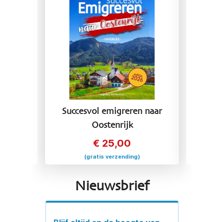
 naar
Succesvol emigreren naar
Succ
Oostenrijk
€
25,00
(gratis verzending)
Nieuwsbrief