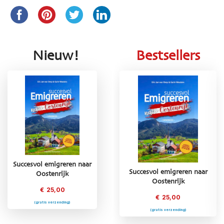
Nieuw!
Bestsellers
Succesvol emigreren naar
Succesvol emigreren naar
Succesvol emigreren naar
Oostenrijk
Griekenland
Oostenrijk
€
25,00
€
25,00
€
25,00
(gratis verzending)
(gratis verzending)
(gratis verzending)