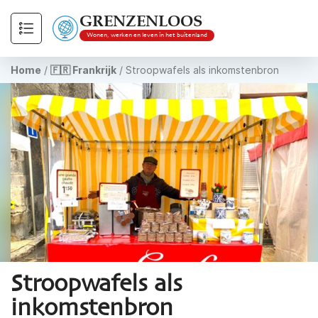
GRENZENLOOS
Wonen, werken en leven in het buitenland
Home
/
🇫🇷 Frankrijk
/
Stroopwafels als inkomstenbron
Stroopwafels als
inkomstenbron