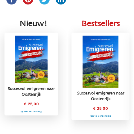
Nieuw!
Bestsellers
Succesvol emigreren naar
emigreren naar
Succesvol emigreren naar
Succesvol emigr
Oostenrijk
kenland
Oostenrijk
Frankrij
€
25,00
25,00
€
25,00
€
25,0
(gratis verzending)
 verzending)
(gratis verzending)
(gratis verzend