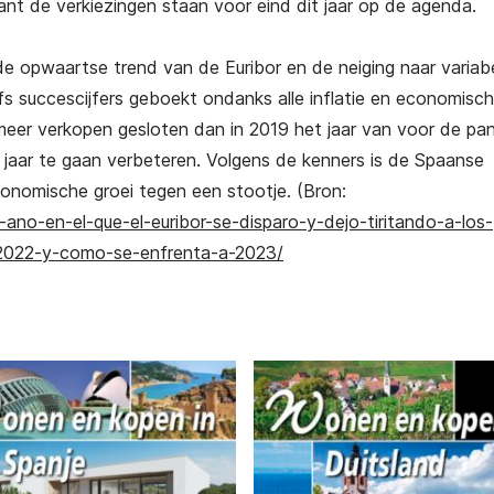
ant de verkiezingen staan voor eind dit jaar op de agenda.
 opwaartse trend van de Euribor en de neiging naar variab
zelfs succescijfers geboekt ondanks alle inflatie en economisch
meer verkopen gesloten dan in 2019 het jaar van voor de pa
 jaar te gaan verbeteren. Volgens de kenners is de Spaanse
conomische groei tegen een stootje. (Bron:
ano-en-el-que-el-euribor-se-disparo-y-dejo-tiritando-a-los-
-2022-y-como-se-enfrenta-a-2023/