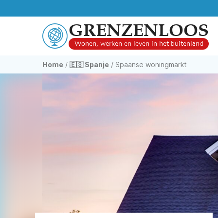
GRENZENLOOS
Wonen, werken en leven in het buitenland
Home
/
🇪🇸 Spanje
/
Spaanse woningmarkt