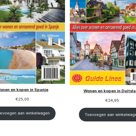
ccesvol emigreren naar Italië
Succesvol emigreren
Griekenland
€
25,00
€
25,00
(gratis verzending)
(gratis verzending)
onen en kopen in Spanje
Wonen en kopen in Duitsl
€
25,00
€
24,95
evoegen aan winkelwagen
Toevoegen aan winkelwag