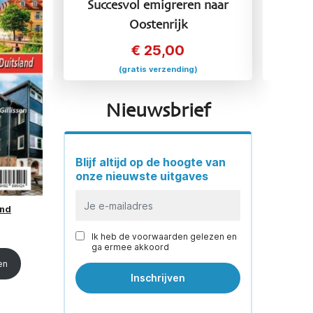
 naar
Succesvol emigreren naar
Succ
Oostenrijk
€
25,00
(gratis verzending)
Nieuwsbrief
Blijf altijd op de hoogte van
onze nieuwste uitgaves
and
Ik heb de voorwaarden gelezen en
ga ermee akkoord
en