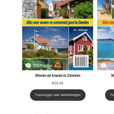
reren naar
Succesvol Emigreren naar
Su
ijk
Spanje
00
€
25,00
ending)
(gratis verzending)
Wonen en kopen in Zweden
W
€
25,00
Toevoegen aan winkelwagen
To