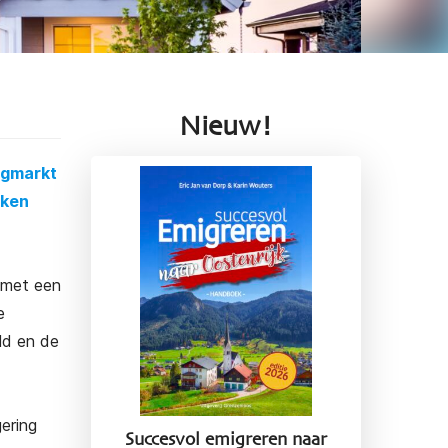
Nieuw!
ngmarkt
jken
 met een
e
ld en de
ering
Succesvol emigreren naar