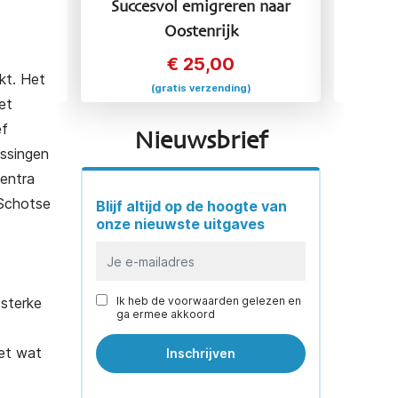
 naar
Succesvol emigreren naar
Succ
Oostenrijk
€
25,00
kt. Het
(gratis verzending)
et
ef
Nieuwsbrief
assingen
centra
 Schotse
Blijf altijd op de hoogte van
onze nieuwste uitgaves
 sterke
Ik heb de voorwaarden gelezen en
ga ermee akkoord
met wat