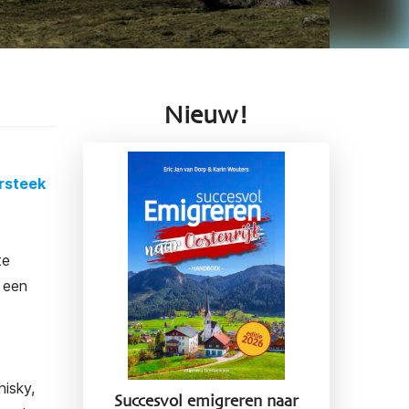
Nieuw!
rsteek
te
t een
isky,
Succesvol emigreren naar