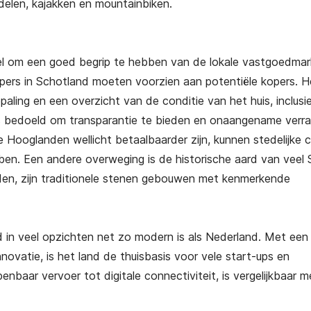
delen, kajakken en mountainbiken.
ccesvol emigreren naar Italië
Succesvol emigreren
Griekenland
€
25,00
€
25,00
(gratis verzending)
el om een goed begrip te hebben van de lokale vastgoedmar
(gratis verzending)
opers in Schotland moeten voorzien aan potentiële kopers. H
ling en een overzicht van de conditie van het huis, inclusi
 is bedoeld om transparantie te bieden en onaangename verr
 Hooglanden wellicht betaalbaarder zijn, kunnen stedelijke 
ben. Een andere overweging is de historische aard van veel
ieden, zijn traditionele stenen gebouwen met kenmerkende
d in veel opzichten net zo modern is als Nederland. Met een
novatie, is het land de thuisbasis voor vele start-ups en
penbaar vervoer tot digitale connectiviteit, is vergelijkbaar 