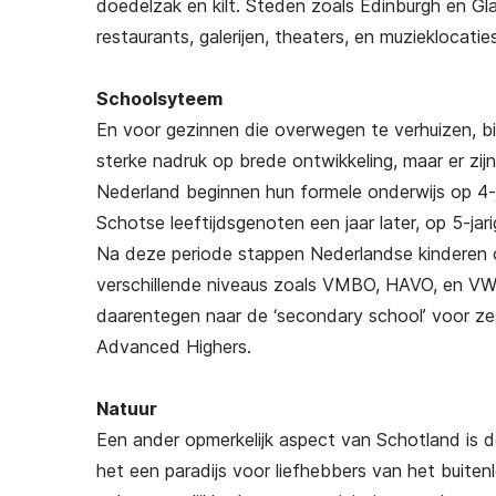
doedelzak en kilt. Steden zoals Edinburgh en Gl
restaurants, galerijen, theaters, en muzieklocati
Schoolsyteem
En voor gezinnen die overwegen te verhuizen, 
sterke nadruk op brede ontwikkeling, maar er zijn
Nederland beginnen hun formele onderwijs op 4-jar
Schotse leeftijdsgenoten een jaar later, op 5-jari
Na deze periode stappen Nederlandse kinderen o
verschillende niveaus zoals VMBO, HAVO, en VWO
daarentegen naar de ‘secondary school’ voor zes
Advanced Highers.
Natuur
Een ander opmerkelijk aspect van Schotland is d
het een paradijs voor liefhebbers van het buiten