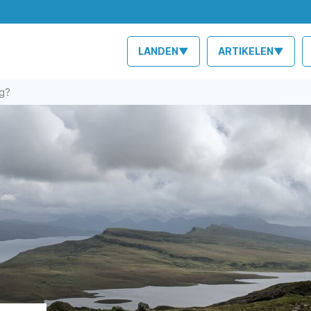
LANDEN▼
ARTIKELEN▼
ng?