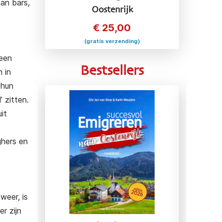
an bars,
Oostenrijk
€
25,00
(gratis verzending)
 een
Bestsellers
 in
 hun
’ zitten.
it
ghers en
weer, is
r zijn