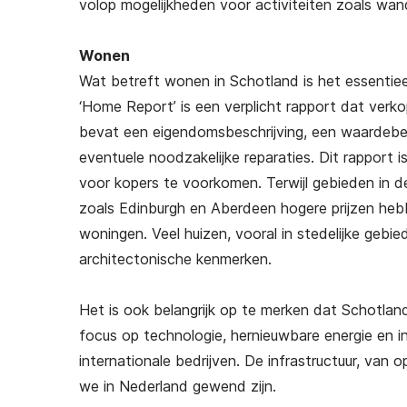
volop mogelijkheden voor activiteiten zoals wan
reren naar
Succesvol Emigreren naar
Su
ijk
Spanje
Wonen
00
€
25,00
Wat betreft wonen in Schotland is het essentie
ending)
(gratis verzending)
‘Home Report’ is een verplicht rapport dat verk
bevat een eigendomsbeschrijving, een waardebepa
eventuele noodzakelijke reparaties. Dit rapport
voor kopers te voorkomen. Terwijl gebieden in de
zoals Edinburgh en Aberdeen hogere prijzen heb
woningen. Veel huizen, vooral in stedelijke geb
architectonische kenmerken.
Het is ook belangrijk op te merken dat Schotlan
focus op technologie, hernieuwbare energie en in
internationale bedrijven. De infrastructuur, van o
we in Nederland gewend zijn.