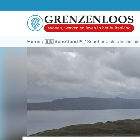
GRENZENLOOS
Wonen, werken en leven in het buitenland
Home
/
🇬🇧 Schotland 🏴󠁧󠁢󠁳󠁣󠁴󠁿
/
Schotland als bestemmi