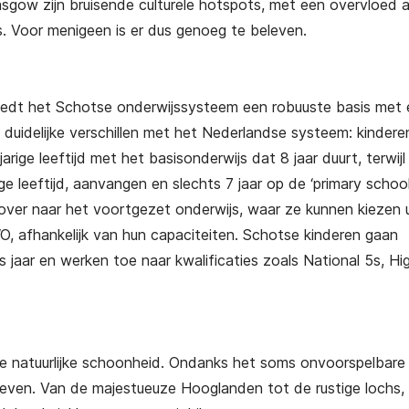
asgow zijn bruisende culturele hotspots, met een overvloed a
es. Voor menigeen is er dus genoeg te beleven.
biedt het Schotse onderwijssysteem een robuuste basis met
 duidelijke verschillen met het Nederlandse systeem: kinderen
ige leeftijd met het basisonderwijs dat 8 jaar duurt, terwijl
ge leeftijd, aanvangen en slechts 7 jaar op de ‘primary school
ver naar het voortgezet onderwijs, waar ze kunnen kiezen u
, afhankelijk van hun capaciteiten. Schotse kinderen gaan
 jaar en werken toe naar kwalificaties zoals National 5s, Hi
e natuurlijke schoonheid. Ondanks het soms onvoorspelbare 
leven. Van de majestueuze Hooglanden tot de rustige lochs, e