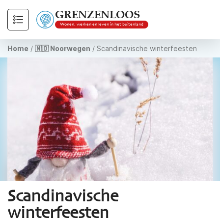
GRENZENLOOS
Wonen, werken en leven in het buitenland
Home
/
🇳🇴 Noorwegen
/
Scandinavische winterfeesten
Scandinavische
winterfeesten