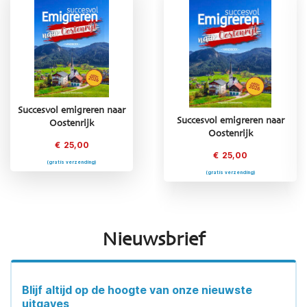
Succesvol emigreren naar
Succesvol emigreren naar
Succesvol emigreren naar
Oostenrijk
Griekenland
Oostenrijk
€
25,00
€
25,00
€
25,00
(gratis verzending)
(gratis verzending)
(gratis verzending)
Nieuwsbrief
Blijf altijd op de hoogte van onze nieuwste
uitgaves