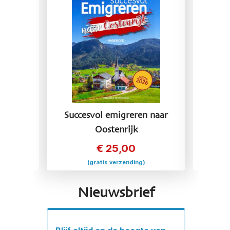
 naar
Succesvol emigreren naar
Succ
Oostenrijk
€
25,00
(gratis verzending)
Nieuwsbrief