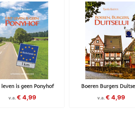
 leven is geen Ponyhof
Boeren Burgers Duitse
€
4,99
€
4,99
v.a.
v.a.