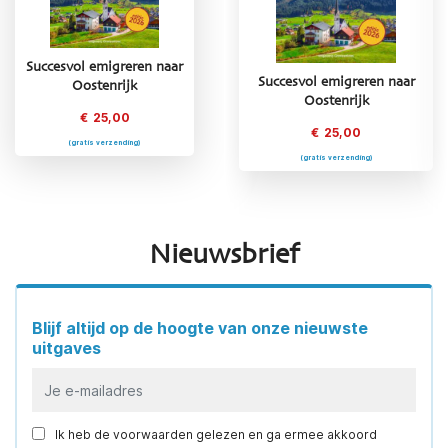
Succesvol emigreren naar
Succesvol emigreren naar
Succesvol emigreren naar
Oostenrijk
Griekenland
Oostenrijk
€
25,00
€
25,00
€
25,00
(gratis verzending)
(gratis verzending)
(gratis verzending)
Nieuwsbrief
Blijf altijd op de hoogte van onze nieuwste
uitgaves
Ik heb de voorwaarden gelezen en ga ermee akkoord