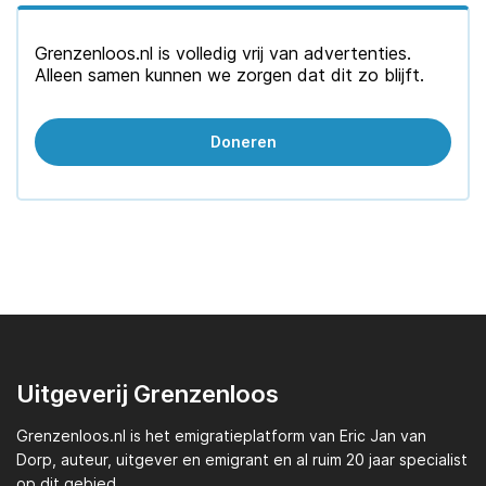
Grenzenloos.nl is volledig vrij van advertenties.
Alleen samen kunnen we zorgen dat dit zo blijft.
Doneren
Uitgeverij Grenzenloos
Grenzenloos.nl
is het emigratieplatform van
Eric Jan van
Dorp,
auteur, uitgever en emigrant en al ruim 20 jaar specialist
op dit gebied.