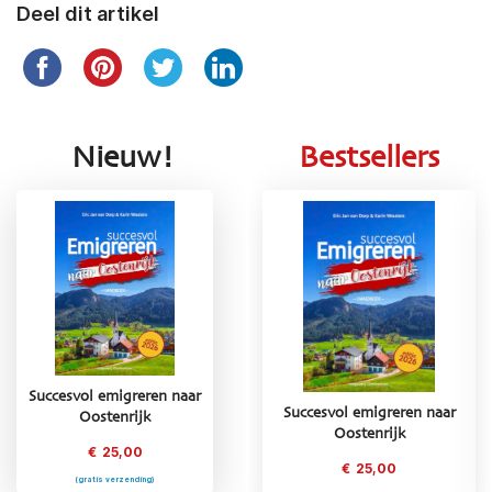
Deel dit artikel
Nieuw!
Bestsellers
Succesvol emigreren naar
Succesvol emigreren naar
Succesvol emigreren naar
Oostenrijk
Griekenland
Oostenrijk
€
25,00
€
25,00
€
25,00
(gratis verzending)