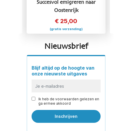
 naar
Succesvol emigreren naar
Succ
Oostenrijk
€
25,00
(gratis verzending)
Nieuwsbrief
Blijf altijd op de hoogte van
onze nieuwste uitgaves
Ik heb de voorwaarden gelezen en
ga ermee akkoord