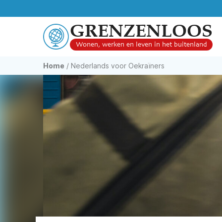
GRENZENLOOS
Wonen, werken en leven in het buitenland
Home
/
Nederlands voor Oekraïners