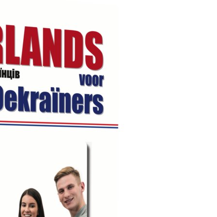
ccesvol emigreren naar Italië
Succesvol emigreren
Griekenland
€
25,00
€
25,00
(gratis verzending)
(gratis verzending)