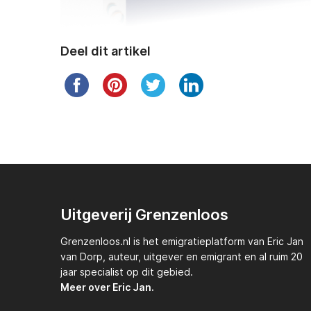
Deel dit artikel
Uitgeverij Grenzenloos
Grenzenloos.nl
is het emigratieplatform van
Eric Jan
van Dorp,
auteur, uitgever en emigrant en al ruim 20
jaar specialist op dit gebied.
Meer over Eric Jan.