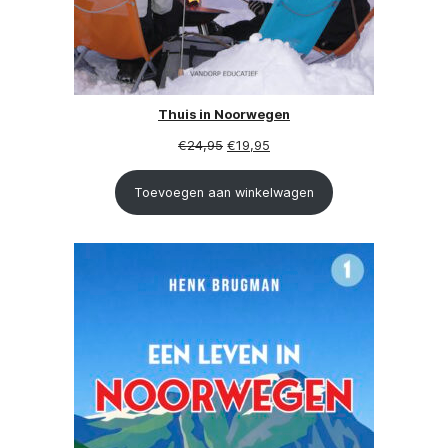
Thuis in Noorwegen
Oorspronkelijke
Huidige
€
24,95
€
19,95
prijs
prijs
Toevoegen aan winkelwagen
was:
is:
€24,95.
€19,95.