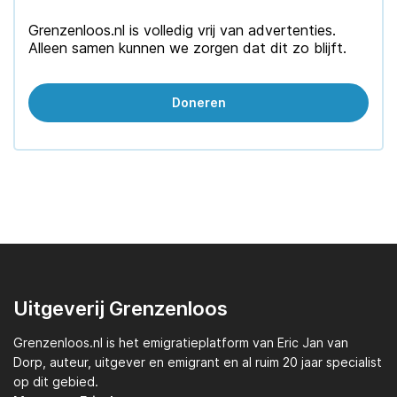
Grenzenloos.nl is volledig vrij van advertenties.
Alleen samen kunnen we zorgen dat dit zo blijft.
Doneren
Uitgeverij Grenzenloos
Grenzenloos.nl
is het emigratieplatform van
Eric Jan van
Dorp,
auteur, uitgever en emigrant en al ruim 20 jaar specialist
op dit gebied.