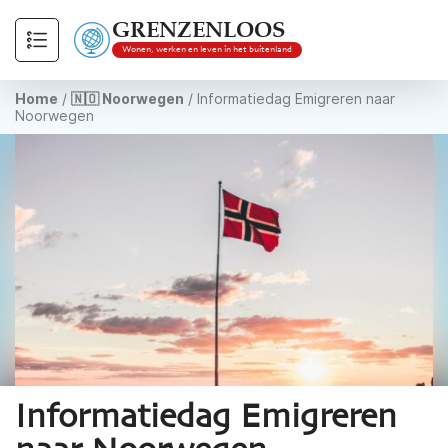
GRENZENLOOS
Wonen, werken en leven in het buitenland
Home
/
🇳🇴 Noorwegen
/
Informatiedag Emigreren naar
Noorwegen
Informatiedag Emigreren