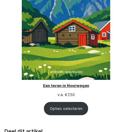
Een leven in Noorwegen
v.a.
€
7,50
Opties selecteren
Deel dit artikel