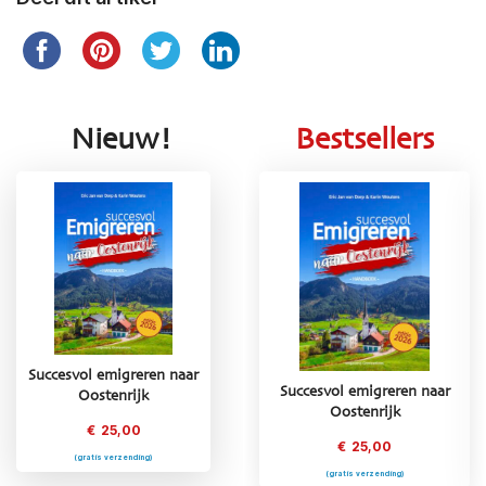
Nieuw!
Bestsellers
Succesvol emigreren naar
Succesvol emigreren naar
Succesvol emigreren naar
Oostenrijk
Griekenland
Oostenrijk
€
25,00
€
25,00
€
25,00
(gratis verzending)
(gratis verzending)
(gratis verzending)