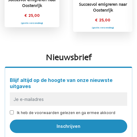
Succesvol emigreren naar
Succesvol emigreren naar
Succesvol emigreren naar
Oostenrijk
Griekenland
Oostenrijk
€
25,00
€
25,00
€
25,00
(gratis verzending)
(gratis verzending)
(gratis verzending)
Nieuwsbrief
Blijf altijd op de hoogte van onze nieuwste
uitgaves
Ik heb de voorwaarden gelezen en ga ermee akkoord