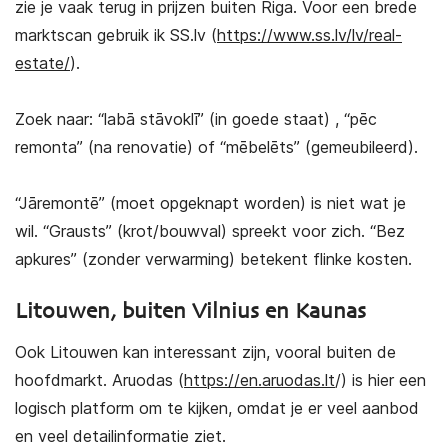
zie je vaak terug in prijzen buiten Riga. Voor een brede
marktscan gebruik ik SS.lv (
https://www.ss.lv/lv/real-
estate/
).
Zoek naar: “labā stāvoklī” (in goede staat) , “pēc
remonta” (na renovatie) of “mēbelēts” (gemeubileerd).
“Jāremontē” (moet opgeknapt worden) is niet wat je
wil. “Grausts” (krot/bouwval) spreekt voor zich. “Bez
apkures” (zonder verwarming) betekent flinke kosten.
Litouwen, buiten Vilnius en Kaunas
Ook Litouwen kan interessant zijn, vooral buiten de
hoofdmarkt. Aruodas (
https://en.aruodas.lt
/) is hier een
logisch platform om te kijken, omdat je er veel aanbod
en veel detailinformatie ziet.