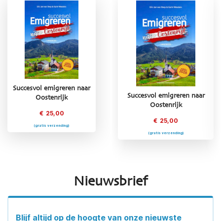
Succesvol emigreren naar
ar
Succesvol emigreren naar
Succesvol emigreren naar
Oostenrijk
Oostenrijk
Frankrijk
€
25,00
€
25,00
€
25,00
(gratis verzending)
(gratis verzending)
(gratis verzending)
Nieuwsbrief
Blijf altijd op de hoogte van onze nieuwste