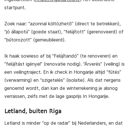
startpunt.
Zoek naar: “azonnal költözhető” (direct te betrekken),
“jó állapotú” (goede staat), “felújított” (gerenoveerd) of
“bútorozott” (gemeubileerd).
Ik haak sowieso af bij “Felújítandó” (te renoveren) en
“felújítást igényel” (renovatie nodig). “Árverés” (veiling) is
een veilingtraject. En ik check in Hongarije altijd “fűtés”
(verwarming) en “szigetelés” (isolatie). Als dat nergens
genoemd wordt, dan kan de winterrekening je alsnog
verrassen, zelfs met de lage gasprijs In Hongarije.
Letland, buiten Riga
Letland is minder “op de radar” bij Nederlanders, en dat