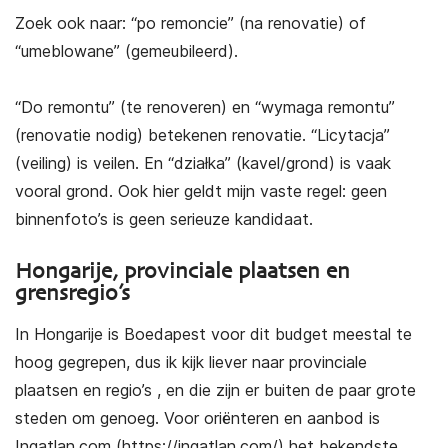
Zoek ook naar: “po remoncie” (na renovatie) of
“umeblowane” (gemeubileerd).
“Do remontu” (te renoveren) en “wymaga remontu”
(renovatie nodig) betekenen renovatie. “Licytacja”
(veiling) is veilen. En “działka” (kavel/grond) is vaak
vooral grond. Ook hier geldt mijn vaste regel: geen
binnenfoto’s is geen serieuze kandidaat.
Hongarije, provinciale plaatsen en
grensregio’s
In Hongarije is Boedapest voor dit budget meestal te
hoog gegrepen, dus ik kijk liever naar provinciale
plaatsen en regio’s , en die zijn er buiten de paar grote
steden om genoeg. Voor oriënteren en aanbod is
Ingatlan.com (
https://ingatlan.com/
) het bekendste