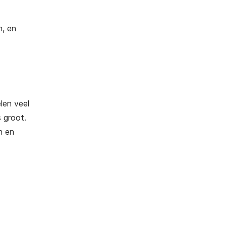
n, en
elen veel
s groot.
n en