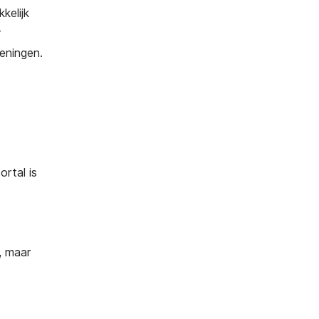
kelijk
r
ieningen.
ortal is
, maar