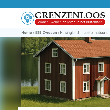
GRENZENLOOS
Wonen, werken en leven in het buitenland
Home
/
🇸🇪 Zweden
/
Hälsingland – ruimte, natuur 