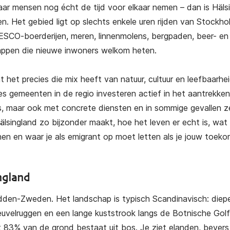
r mensen nog écht de tijd voor elkaar nemen – dan is Häls
n. Het gebied ligt op slechts enkele uren rijden van Stockho
ESCO-boerderijen, meren, linnenmolens, bergpaden, beer- en
ppen die nieuwe inwoners welkom heten.
 het precies die mix heeft van natuur, cultuur en leefbaarhei
es gemeenten in de regio investeren actief in het aantrekke
s, maar ook met concrete diensten en in sommige gevallen z
 Hälsingland zo bijzonder maakt, hoe het leven er echt is, wat
en waar je als emigrant op moet letten als je jouw toekom
ngland
dden-Zweden. Het landschap is typisch Scandinavisch: diep
heuvelruggen en een lange kuststrook langs de Botnische Golf
 83% van de grond bestaat uit bos. Je ziet elanden, bevers