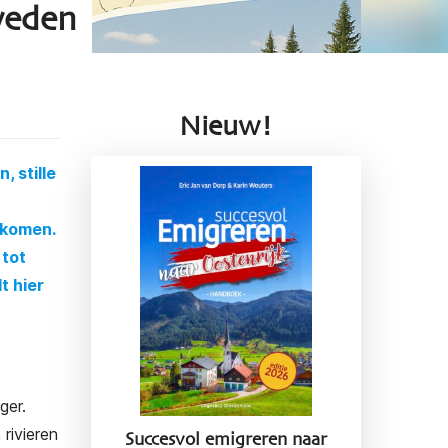
weden
Nieuw!
 stille
nkomen.
tot
t hier
ger.
rivieren
Succesvol emigreren naar