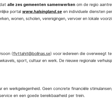
 dat
alle zes gemeenten samenwerken
om de regio aantrek
lijke portal
www.halsingland.se
en individuele diensten pe
rken, wonen, scholen, verenigingen, vervoer en lokale voorz
rsoon (
flyttahit@bollnas.se
) voor iedereen die overweegt te
kavels, sport, cultuur en werk. De nieuwe regionale verhuisp
tuur en werkgelegenheid. Geen concrete financiële stimulansen
ervice en een goede bereikbaarheid per trein.