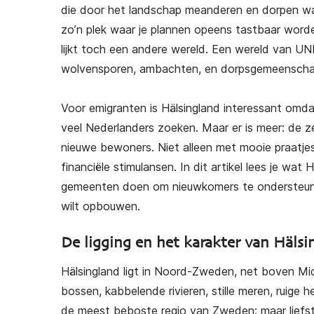
die door het landschap meanderen en dorpen waa
zo’n plek waar je plannen opeens tastbaar worde
lijkt toch een andere wereld. Een wereld van UN
wolvensporen, ambachten, en dorpsgemeenscha
Voor emigranten is Hälsingland interessant omdat
veel Nederlanders zoeken. Maar er is meer: de z
nieuwe bewoners. Niet alleen met mooie praatje
financiële stimulansen. In dit artikel lees je wat
gemeenten doen om nieuwkomers te ondersteunen 
wilt opbouwen.
De ligging en het karakter van Hälsi
Hälsingland ligt in Noord-Zweden, net boven Mi
bossen, kabbelende rivieren, stille meren, ruige 
de meest beboste regio van Zweden: maar liefst