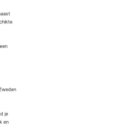
naast
chikte
een
r Zweden
d je
k en