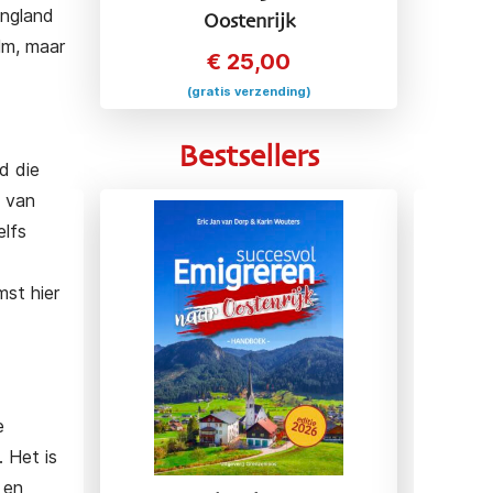
ingland
Oostenrijk
lm, maar
€
25,00
(gratis verzending)
Bestsellers
d die
n van
elfs
st hier
e
. Het is
 en