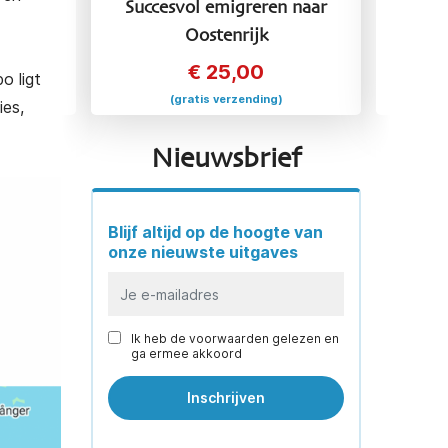
Succesvol emigreren naar
Succesvol e
Oostenrijk
Fran
€
25,00
€
2
o ligt
(gratis verzending)
(gratis v
ies,
Nieuwsbrief
Blijf altijd op de hoogte van
onze nieuwste uitgaves
Ik heb de voorwaarden gelezen en
ga ermee akkoord