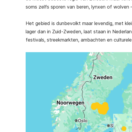
aar
Succesvol Emigreren naar
Succesvol 
soms zelfs sporen van beren, lynxen of wolven – a
Spanje
€
25,00
(g
Het gebied is dunbevolkt maar levendig, met kle
(gratis verzending)
lager dan in Zuid-Zweden, laat staan in Nederland
festivals, streekmarkten, ambachten en culturele 