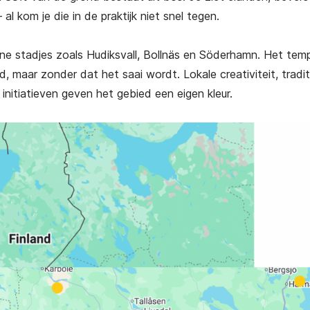
emigreren naar Italië
Succesvol emigreren naar
l kom je die in de praktijk niet snel tegen.
Griekenland
€
25,00
€
25,00
ratis verzending)
ine stadjes zoals Hudiksvall, Bollnäs en Söderhamn. Het temp
(gratis verzending)
, maar zonder dat het saai wordt. Lokale creativiteit, tradit
initiatieven geven het gebied een eigen kleur.