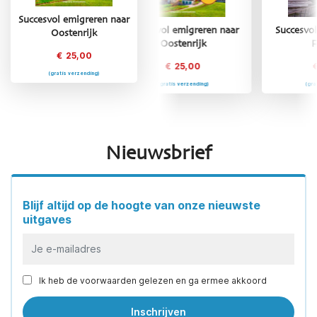
Succesvol emigreren naar
Succesvol emigreren naar
Succesvol emigreren naar
Oostenrijk
Oostenrijk
Frankrijk
€
25,00
€
25,00
€
25,00
(gratis verzending)
(gratis verzending)
(gratis verzending)
Nieuwsbrief
Blijf altijd op de hoogte van onze nieuwste
uitgaves
Ik heb de voorwaarden gelezen en ga ermee akkoord