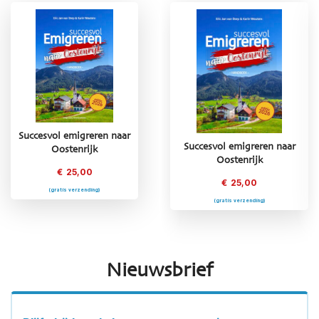
Succesvol emigreren naar
Succesvol emigreren naar
Succesvol emigreren naar
Oostenrijk
Griekenland
Oostenrijk
€
25,00
€
25,00
€
25,00
(gratis verzending)
(gratis verzending)
(gratis verzending)
Nieuwsbrief