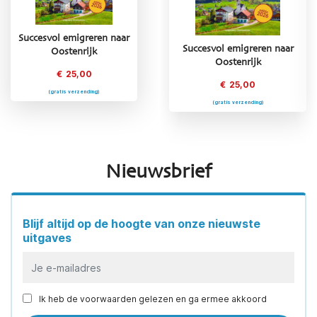
Succesvol emigreren naar
Succesvol emigreren naar
Succesvol emigreren naar
Suc
Oostenrijk
Griekenland
Oostenrijk
€
25,00
€
25,00
€
25,00
(gratis verzending)
(gratis verzending)
(gratis verzending)
Nieuwsbrief
Blijf altijd op de hoogte van onze nieuwste
uitgaves
Ik heb de voorwaarden gelezen en ga ermee akkoord