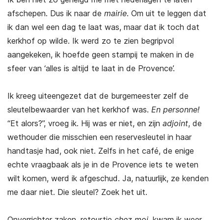
afschepen. Dus ik naar de
mairie
. Om uit te leggen dat
ik dan wel een dag te laat was, maar dat ik toch dat
kerkhof op wilde. Ik werd zo te zien begripvol
aangekeken, ik hoefde geen stampij te maken in de
sfeer van ‘alles is altijd te laat in de Provence’.
Ik kreeg uiteengezet dat de burgemeester zelf de
sleutelbewaarder van het kerkhof was.
En personne!
“Et alors?”, vroeg ik. Hij was er niet, en zijn
adjoint
, de
wethouder die misschien een reservesleutel in haar
handtasje had, ook niet. Zelfs in het café, de enige
echte vraagbaak als je in de Provence iets te weten
wilt komen, werd ik afgeschud. Ja, natuurlijk, ze kenden
me daar niet. Die sleutel? Zoek het uit.
Onverrichter zaken, retourtje
chez moi
, kwam ik weer