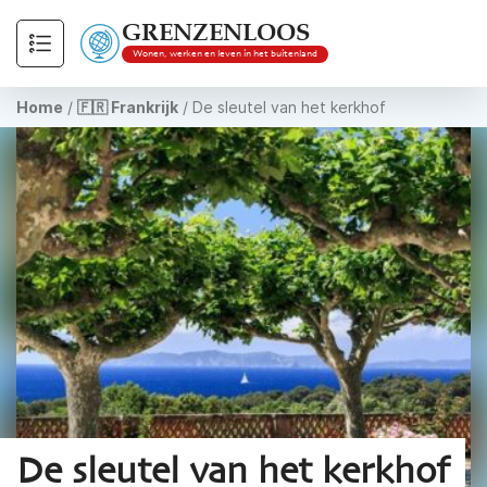
GRENZENLOOS
Wonen, werken en leven in het buitenland
Home
/
🇫🇷 Frankrijk
/
De sleutel van het kerkhof
De sleutel van het kerkhof