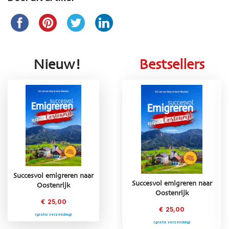
Nieuw!
Bestsellers
Succesvol emigreren naar
Succesvol emigreren naar
Succesvol emigreren naar
Oostenrijk
Griekenland
Oostenrijk
€
25,00
€
25,00
€
25,00
(gratis verzending)
(gratis verzending)
(gratis verzending)