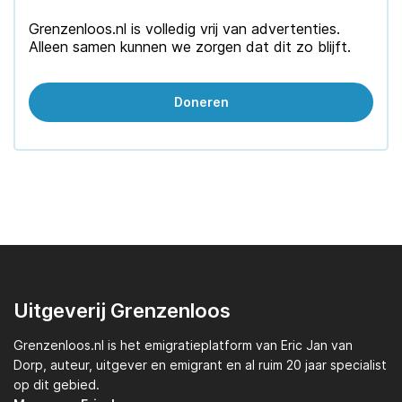
Grenzenloos.nl is volledig vrij van advertenties.
Alleen samen kunnen we zorgen dat dit zo blijft.
Doneren
Uitgeverij Grenzenloos
Grenzenloos.nl
is het emigratieplatform van
Eric Jan van
Dorp,
auteur, uitgever en emigrant en al ruim 20 jaar specialist
op dit gebied.