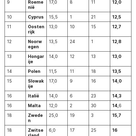
9
Roeme
17,0
8
11
12,0
nië
10
Cyprus
15,5
1
21
12,5
11
Oosten
13,0
10
15
12,7
rijk
12
Noorw
13,5
24
1
12,8
egen
13
Hongar
14,0
12
13
13,0
ije
14
Polen
11,5
11
18
13,5
15
Slowak
17,0
9
16
14,0
ije
16
Italië
14,0
6
23
14,3
16
Malta
12,0
2
30
14,
6
18
Zwede
25,0
19
3
15,7
n
18
Zwitse
6,0
17
25
16
rland