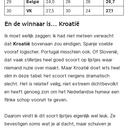
29
België
24,0
28
28
26,7
30
VK
27,5
30
24
27,1
En de winnaar is… Kroatië
Ik moet eerlijk zeggen: ik had niet meteen verwacht
dat
Kroatië
bovenaan zou eindigen. Spanje voelde
vooraf logischer. Portugal misschien ook. Of Slovenië,
dat vaak stilletjes heel goed scoort op lijstjes waar
niemand ruzie over maakt. Maar Kroatië doet iets heel
slim in deze tabel: het scoort nergens dramatisch
slecht. Het is relatief veilig, niet extreem dichtbevolkt
en heeft genoeg zon om het Nederlandse humeur een
flinke schop vooruit te geven.
Daarom vindt ik dit soort lijstjes eigenlijk wel leuk. Ze
bevestigen soms wat je al dacht, maar schuiven je