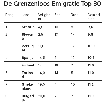
De Grenzenloos Emigratie Top 30
Rang
Land
Veilighe
Zon
Rust
Gemidd
id
elde
1
Kroatië
4,0
15
8
9,0
2
Sloveni
2,5
13
14
9,8
ë
3
Portug
11,0
3
17
10,3
al
4
Spanje
14,5
5
12
10,5
5
Finland
13,0
18
2
11,0
5
Estlan
14,0
14
5
11,0
d
7
Grieke
19,5
4
10
11,2
nland
8
Bulgari
20,0
7
7
11,3
je