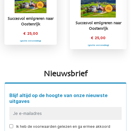
Succesvol emigreren naar
emigreren naar
Succesvol emigreren naar
Succesvol emig
Oostenrijk
ekenland
Oostenrijk
Frankri
€
25,00
25,00
€
25,00
€
25,
(gratis verzending)
s verzending)
(gratis verzending)
(gratis verze
Nieuwsbrief
Blijf altijd op de hoogte van onze nieuwste
uitgaves
Ik heb de voorwaarden gelezen en ga ermee akkoord