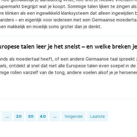
supermarkt begrijpt wat je koopt. Sommige talen lijken te zingen als
re klinken als een ingewikkeld klanksysteem dat alleen ingewijden 
anders – en eigenlijk voor iedereen met een Germaanse moedertaal
sen makkelijk en moeilijk soms groter dan je denkt.
opese talen leer je het snelst – en welke breken j
nds als moedertaal heeft, of een andere Germaanse taal spreekt 
gels, ontdekt al snel dat niet alle Europese talen even soepel in d
mige rollen vanzelf van de tong, andere voelen alsof je je hersene
...
20
30
40
...
Volgende
Laatste