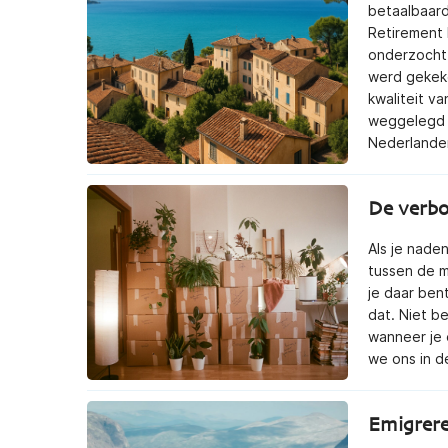
betaalbaard
Retirement 
onderzocht 
werd gekeke
kwaliteit va
weggelegd i
Nederlande
De verbo
Als je naden
tussen de m
je daar ben
dat. Niet b
wanneer je
we ons in d
Emigrer