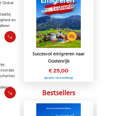
t Global
aarbij
ligheid en
alleen
Succesvol emigreren naar
Oostenrijk
nje,
€
25,00
 voordat
rschatten
(gratis verzending)
t
rdiepen
Bestsellers