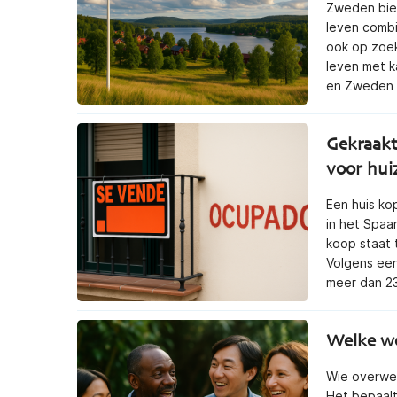
Zweden bied
leven combin
ook op zoek
leven met ka
en Zweden l
Gekraakt
voor hui
Een huis ko
in het Spaa
koop staat 
Volgens een
meer dan 23
Welke wer
Wie overwee
Het bepaalt