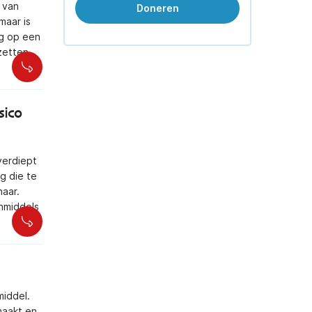
 van
Doneren
maar is
og op een
zetten,
sico
verdiept
g die te
aar.
inmiddels
middel.
maakt en