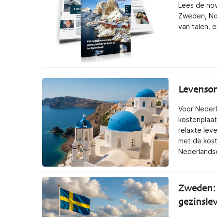
Lees de nov
Zweden, Noo
van talen, 
Levenson
Voor Nederl
kostenplaat
relaxte leve
met de kos
Nederlandse
Zweden: 
gezinsle