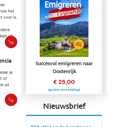
eer
 hoe het
t voor is.
iedere
kken of
encia
 naar
Succesvol emigreren naar
Succ
Oostenrijk
waar je
t of
€
25,00
e uit
(gratis verzending)
Nieuwsbrief