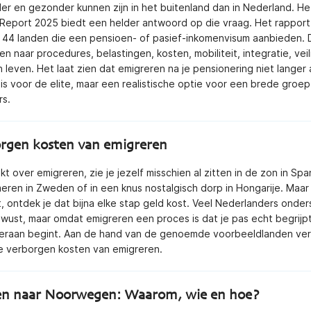
er en gezonder kunnen zijn in het buitenland dan in Nederland. He
Report 2025 biedt een helder antwoord op die vraag. Het rapport
44 landen die een pensioen- of pasief-inkomenvisum aanbieden. D
n naar procedures, belastingen, kosten, mobiliteit, integratie, vei
n leven. Het laat zien dat emigreren na je pensionering niet langer 
s voor de elite, maar een realistische optie voor een brede groep
rs.
rgen kosten van emigreren
kt over emigreren, zie je jezelf misschien al zitten in de zon in Spa
eren in Zweden of in een knus nostalgisch dorp in Hongarije. Maar
t, ontdek je dat bijna elke stap geld kost. Veel Nederlanders onde
ewust, maar omdat emigreren een proces is dat je pas echt begrijp
 eraan begint. Aan de hand van de genoemde voorbeeldlanden ve
e verborgen kosten van emigreren.
en naar Noorwegen: Waarom, wie en hoe?