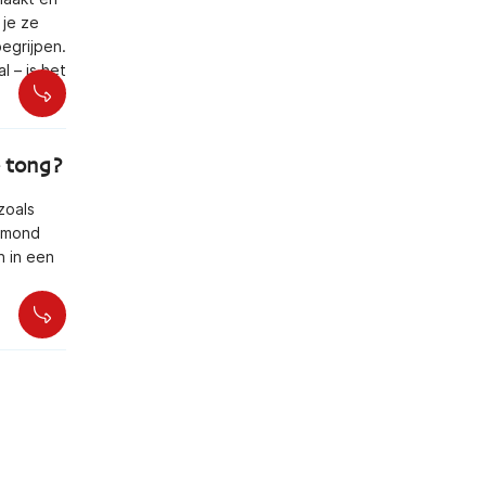
 je ze
begrijpen.
 – is het
e tong?
zoals
e mond
n in een