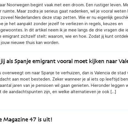
aar Noorwegen begint vaak met een droom. Een rustiger leven. M
r ruimte. Maar zodra je serieus gaat nadenken, wil je vooral weten
 zoveel Nederlanders deze stap zetten. Wie er nu eigenlijk geschik
oe je het aanpakt zonder jezelf te verliezen in regels, keuzes en
ewoontes. In dit artikel neem ik je mee langs de drie vragen die 
 emigrant zichzelf stelt: waarom, wie en hoe. Zodat jij kunt ontde
jouw nieuwe thuis kan worden.
ij als Spanje emigrant vooral moet kijken naar Val
ccesvol emigreren naar Italië
Succesvol emigreren
Griekenland
us overweegt om naar Spanje te verhuizen, dan is Valencia de stad 
€
25,00
dacht aan moet besteden. Zeker wanneer je al iets op leeftijd ben
€
25,00
(gratis verzending)
aantal jaren van je pensioen wil gaan genieten. Hieronder leggen w
(gratis verzending)
 de aandachtspunten zijn, en welke alternatieven je ook […]
e Magazine 47 is uit!