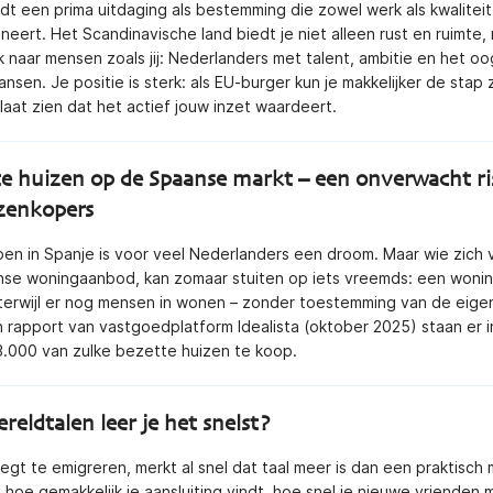
t een prima uitdaging als bestemming die zowel werk als kwaliteit
eert. Het Scandinavische land biedt je niet alleen rust en ruimte, 
 naar mensen zoals jij: Nederlanders met talent, ambitie en het o
nsen. Je positie is sterk: als EU-burger kun je makkelijker de stap 
aat zien dat het actief jouw inzet waardeert.
e huizen op de Spaanse markt – een onverwacht ri
zenkopers
pen in Spanje is voor veel Nederlanders een droom. Maar wie zich 
nse woningaanbod, kan zomaar stuiten op iets vreemds: een wonin
terwijl er nog mensen in wonen – zonder toestemming van de eigen
 rapport van vastgoedplatform Idealista (oktober 2025) staan er 
.000 van zulke bezette huizen te koop.
eldtalen leer je het snelst?
gt te emigreren, merkt al snel dat taal meer is dan een praktisch 
 hoe gemakkelijk je aansluiting vindt, hoe snel je nieuwe vrienden 