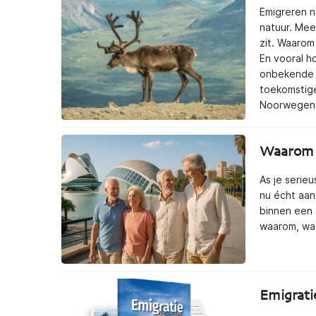
Emigreren n
natuur. Mee
zit. Waarom
En vooral h
onbekende g
toekomstige
Noorwegen 
Waarom j
reren naar
Succesvol Emigreren naar
Su
ijk
Spanje
As je serie
nu écht aan
00
€
25,00
binnen een 
ending)
(gratis verzending)
waarom, wat
Emigrati