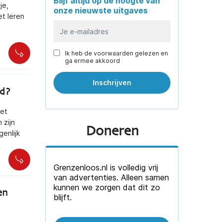
Blijf altijd op de hoogte van
je,
onze nieuwste uitgaves
et leren
Ik heb de voorwaarden gelezen en
ga ermee akkoord
nd?
het
 zijn
Doneren
genlijk
Grenzenloos.nl is volledig vrij
van advertenties. Alleen samen
kunnen we zorgen dat dit zo
en
blijft.