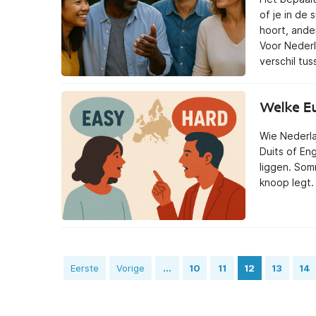
of je in de 
hoort, ande
Voor Nederl
verschil tus
Welke Eur
Wie Nederla
Duits of En
liggen. Som
knoop legt.
Eerste
Vorige
...
10
11
12
13
14