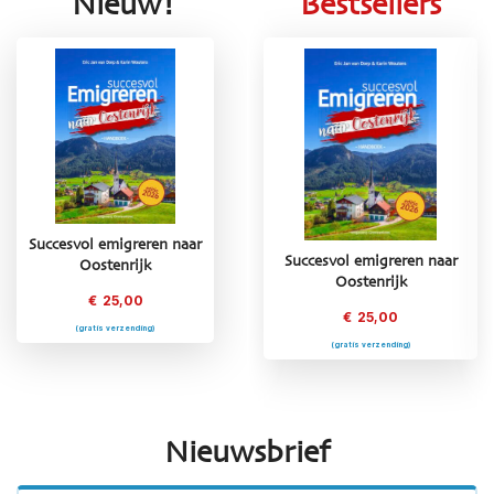
Nieuw!
Bestsellers
Succesvol emigreren naar
Succesvol emigreren naar
Succesvol emigreren naar
Oostenrijk
Oostenrijk
Frankrijk
€
25,00
€
25,00
€
25,00
(gratis verzending)
(gratis verzending)
(gratis verzending)
Nieuwsbrief