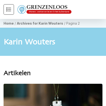
GRENZENLOOS
Wonen, werken en leven in het buitenland
Home
/
Archives for Karin Wouters
/
Pagina 2
Karin Wouters
Artikelen