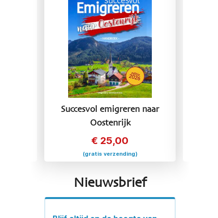
 naar
Succesvol emigreren naar
Succ
Oostenrijk
€
25,00
(gratis verzending)
Nieuwsbrief