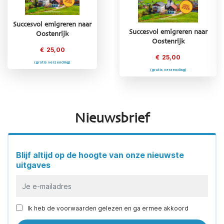
Succesvol emigreren naar
Succesvol emigreren naar
Succesvol emigreren naar
Oostenrijk
Griekenland
Oostenrijk
€
25,00
€
25,00
€
25,00
(gratis verzending)
(gratis verzending)
(gratis verzending)
Nieuwsbrief
Blijf altijd op de hoogte van onze nieuwste
uitgaves
Ik heb de voorwaarden gelezen en ga ermee akkoord