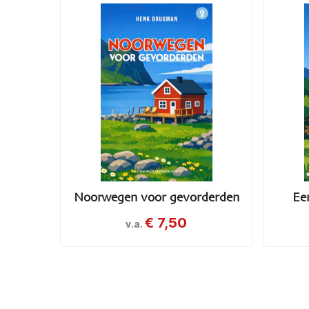
Noorwegen voor gevorderden
Ee
€
7,50
v.a.