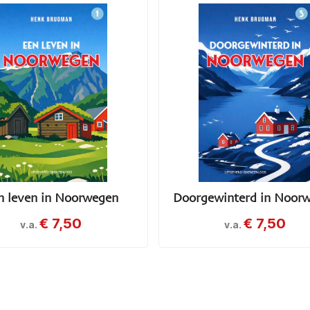
n leven in Noorwegen
Doorgewinterd in Noor
€
7,50
€
7,50
v.a.
v.a.