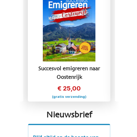
 naar
Succesvol emigreren naar
Succ
Oostenrijk
€
25,00
(gratis verzending)
Nieuwsbrief