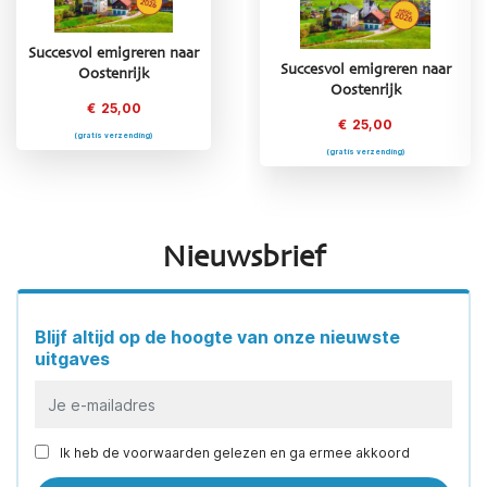
Succesvol emigreren naar
Succesvol emigreren naar
Succesvol emigreren naar
Oostenrijk
Griekenland
Oostenrijk
€
25,00
€
25,00
€
25,00
(gratis verzending)
(gratis verzending)
(gratis verzending)
Nieuwsbrief
Blijf altijd op de hoogte van onze nieuwste
uitgaves
Ik heb de voorwaarden gelezen en ga ermee akkoord