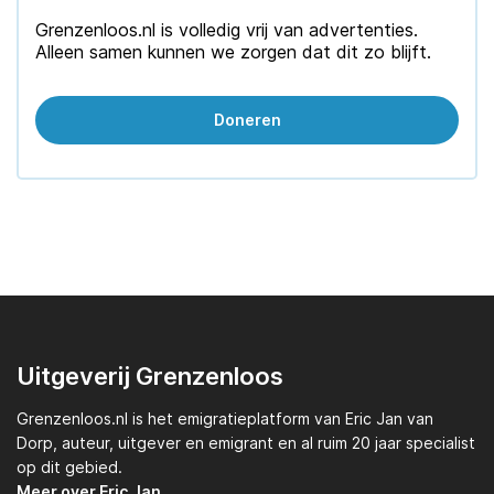
Grenzenloos.nl is volledig vrij van advertenties.
Alleen samen kunnen we zorgen dat dit zo blijft.
Doneren
Uitgeverij Grenzenloos
Grenzenloos.nl
is het emigratieplatform van
Eric Jan van
Dorp,
auteur, uitgever en emigrant en al ruim 20 jaar specialist
op dit gebied.
Meer over Eric Jan.