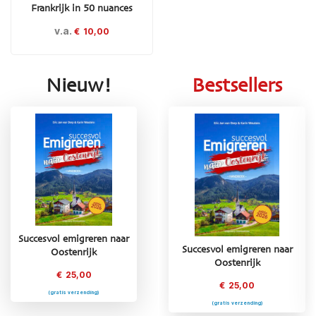
Frankrijk in 50 nuances
v.a.
€
10,00
Nieuw!
Bestsellers
Succesvol emigreren naar
Succesvol emigreren naar
Succesvol emigreren naar
Oostenrijk
Griekenland
Oostenrijk
€
25,00
€
25,00
€
25,00
(gratis verzending)
(gratis verzending)
(gratis verzending)