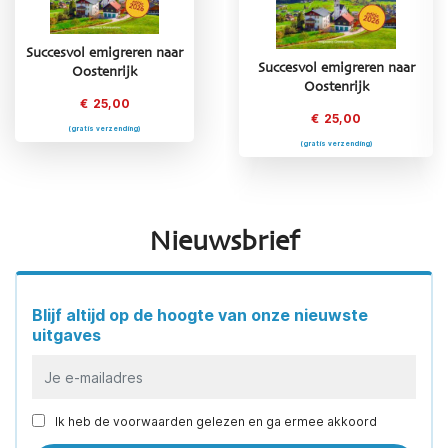
Succesvol emigreren naar
Succesvol emigreren naar
Succesvol emigreren naar
Oostenrijk
Griekenland
Oostenrijk
€
25,00
€
25,00
€
25,00
(gratis verzending)
(gratis verzending)
(gratis verzending)
Nieuwsbrief
Blijf altijd op de hoogte van onze nieuwste
uitgaves
Ik heb de voorwaarden gelezen en ga ermee akkoord