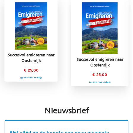
Succesvol emigreren naar
naar
Succesvol emigreren naar
Succesvol emigreren naar
Oostenrijk
Oostenrijk
Frankrijk
€
25,00
€
25,00
€
25,00
(gratis verzending)
(gratis verzending)
(gratis verzending)
Nieuwsbrief
Blijf altijd op de hoogte van onze nieuwste