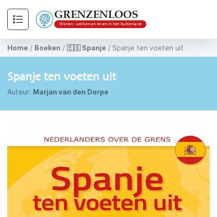
GRENZENLOOS
Wonen, werken en leven in het buitenland
Home
/
Boeken
/
🇪🇸 Spanje
/
Spanje ten voeten uit
Spanje ten voeten uit
Auteur:
Marjan van den Dorpe