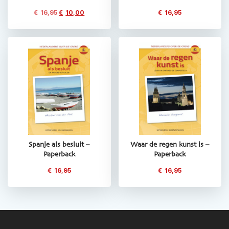
Oorspronkelijke
Huidige
€
16,95
€
10,00
€
16,95
prijs
prijs
was:
is:
€16,95.
€10,00.
Spanje als besluit –
Waar de regen kunst is –
Paperback
Paperback
€
16,95
€
16,95