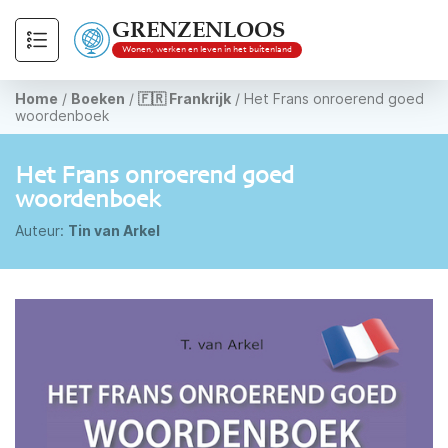
GRENZENLOOS
Wonen, werken en leven in het buitenland
Home
/
Boeken
/
🇫🇷 Frankrijk
/
Het Frans onroerend goed
woordenboek
Het Frans onroerend goed
woordenboek
Auteur:
Tin van Arkel