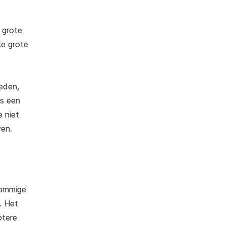
 grote
ke grote
eden,
is een
e niet
ven.
sommige
. Het
otere