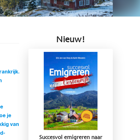
Nieuw!
ankrijk.
n
je
oe je
kkig van
rd-
Succesvol emigreren naar