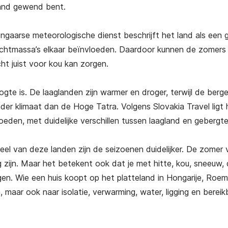
land gewend bent.
gaarse meteorologische dienst beschrijft het land als een 
luchtmassa’s elkaar beïnvloeden. Daardoor kunnen de zomer
ucht juist voor kou kan zorgen.
gte is. De laaglanden zijn warmer en droger, terwijl de berg
der klimaat dan de Hoge Tatra. Volgens Slovakia Travel ligt 
oeden, met duidelijke verschillen tussen laagland en gebergt
veel van deze landen zijn de seizoenen duidelijker. De zomer v
ig zijn. Maar het betekent ook dat je met hitte, kou, sneeuw,
gen. Wie een huis koopt op het platteland in Hongarije, Roem
n, maar ook naar isolatie, verwarming, water, ligging en berei