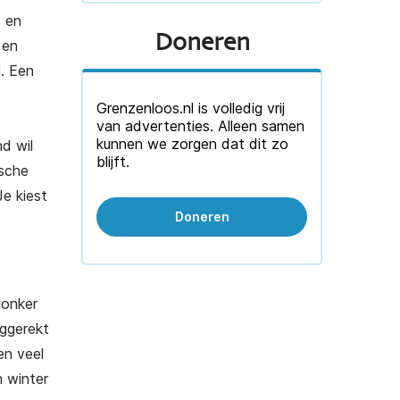
s en
Doneren
 en
l. Een
Grenzenloos.nl is volledig vrij
van advertenties. Alleen samen
kunnen we zorgen dat dit zo
nd wil
blijft.
ische
Je kiest
Doneren
donker
nggerekt
en veel
n winter