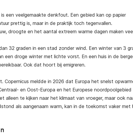
at is een veelgemaakte denkfout. Een gebied kan op papier
uur prettig is, maar in de praktijk toch tegenvallen.
duw, droogte en het aantal extreem warme dagen maken veel 
dan 32 graden in een stad zonder wind. Een winter van 3 g
een droge winter met lichte vorst. En een huis in de berge
g bereikbaar. Ook dat hoort bij emigreren.
ert. Copernicus meldde in 2026 dat Europa het snelst opwar
n Centraal- en Oost-Europa en het Europese noordpoolgebied 
t alleen te kijken naar het klimaat van vroeger, maar ook na
endstond als aangenaam warm, kan in de toekomst vaker met h
jn