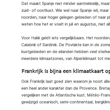
reren naar
Succesvol Emigreren naar
Su
Dat maakt Spanje niet minder aantrekkelijk, maar
ijk
Spanje
zuid- of oostkust. Wie wel naar Spanje wil, maar
00
noorden, naar hoger gelegen gebieden of naar p
€
25,00
weten hoe het er voelt in juli en augustus, niet al
ending)
(gratis verzending)
Voor Italië geldt iets vergelijkbaars. Het noorde
Calabrië of Sardinië. De Povlakte kan in de zome
kustgebieden en de eilanden hebben veel sterker 
meerdere klimaatzones, van Alpenklimaat tot me
Frankrijk is bijna een klimaatkaart o
Ook Frankrijk laat goed zien waarom je nooit al
een heel ander karakter dan de Provence. Bretag
vergelijken met de Atlantische kust. Météo-Franc
gewijzigd oceanisch, semi-continentaal, bergkli