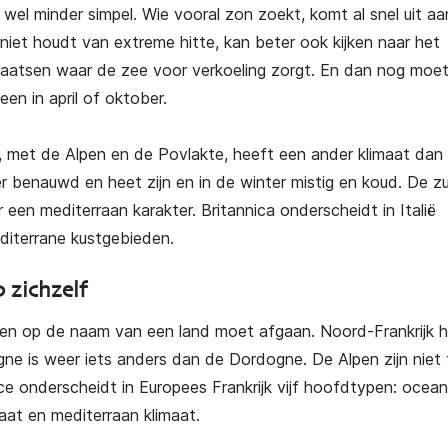
ccesvol emigreren naar Italië
Succesvol emigreren
 wel minder simpel. Wie vooral zon zoekt, komt al snel uit a
Griekenland
 niet houdt van extreme hitte, kan beter ook kijken naar het
€
25,00
laatsen waar de zee voor verkoeling zorgt. En dan nog moet
€
25,00
(gratis verzending)
leen in april of oktober.
(gratis verzending)
n, met de Alpen en de Povlakte, heeft een ander klimaat dan S
r benauwd en heet zijn en in de winter mistig en koud. De zui
een mediterraan karakter. Britannica onderscheidt in Italië
diterrane kustgebieden.
p zichzelf
leen op de naam van een land moet afgaan. Noord-Frankrijk 
ne is weer iets anders dan de Dordogne. De Alpen zijn niet 
e onderscheidt in Europees Frankrijk vijf hoofdtypen: ocean
maat en mediterraan klimaat.