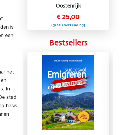
Oostenrijk
€
25,00
at
(gratis verzending)
eden is
en een
Bestsellers
aar het
 en
s. In
 De stad
op basis
nnen