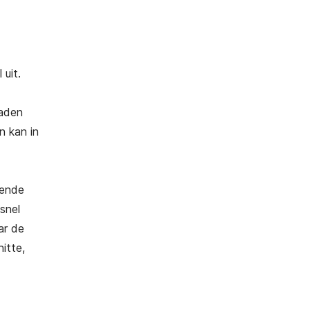
uit.
raden
n kan in
mende
snel
ar de
itte,