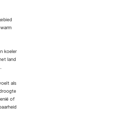
gebied
s warm
en koeler
het land
e.
oelt als
 droogte
enië of
kbaarheid