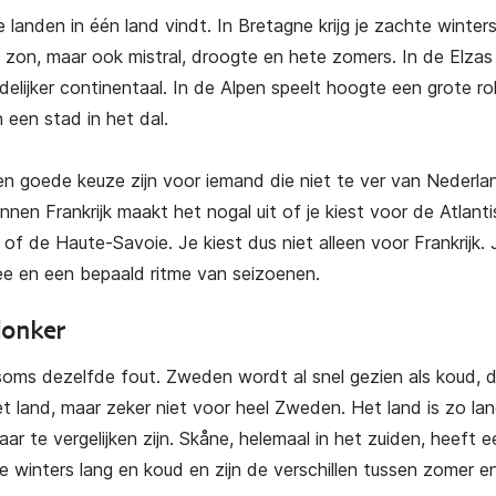
e landen in één land vindt. In Bretagne krijg je zachte winter
eel zon, maar ook mistral, droogte en hete zomers. In de Elzas
delijker continentaal. In de Alpen speelt hoogte een grote ro
 een stad in het dal.
een goede keuze zijn voor iemand die niet te ver van Nederla
en Frankrijk maakt het nogal uit of je kiest voor de Atlant
 de Haute-Savoie. Je kiest dus niet alleen voor Frankrijk. 
ee en een bepaald ritme van seizoenen.
donker
ms dezelfde fout. Zweden wordt al snel gezien als koud, 
t land, maar zeker niet voor heel Zweden. Het land is zo la
ar te vergelijken zijn. Skåne, helemaal in het zuiden, heeft e
de winters lang en koud en zijn de verschillen tussen zomer e