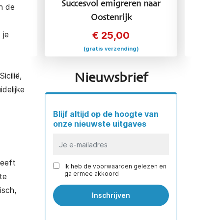
 naar
Succesvol emigreren naar
Succ
an de
Oostenrijk
 je
€
25,00
(gratis verzending)
icilië,
Nieuwsbrief
delijke
Blijf altijd op de hoogte van
onze nieuwste uitgaves
heeft
Ik heb de voorwaarden gelezen en
ga ermee akkoord
te
isch,