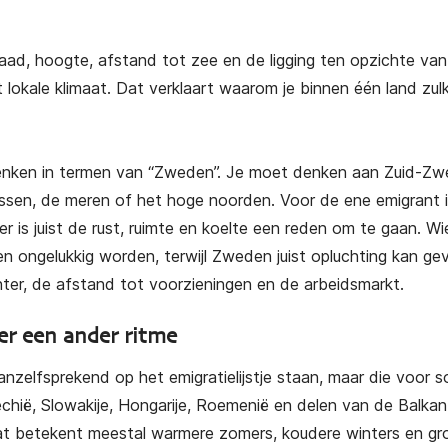
, hoogte, afstand tot zee en de ligging ten opzichte van
t lokale klimaat. Dat verklaart waarom je binnen één land zul
enken in termen van “Zweden”. Je moet denken aan Zuid-Zw
ssen, de meren of het hoge noorden. Voor de ene emigrant 
 is juist de rust, ruimte en koelte een reden om te gaan. Wi
en ongelukkig worden, terwijl Zweden juist opluchting kan ge
nter, de afstand tot voorzieningen en de arbeidsmarkt.
r een ander ritme
anzelfsprekend op het emigratielijstje staan, maar die voor 
jechië, Slowakije, Hongarije, Roemenië en delen van de Balkan
Dat betekent meestal warmere zomers, koudere winters en gr